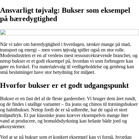
Ansvarligt tøjvalg: Bukser som eksempel
på bæredygtighed
Når vi taler om bæredygtighed i hverdagen, tænker mange på mad,
transport og energi – men vores tøjvalg spiller også en stor rolle.
Modeindustrien er en af verdens mest ressourcekrævende brancher, og
netop bukser er et godt eksempel på, hvordan vi som forbrugere kan
gøre en forskel. Fra materialevalg til vedligeholdelse og genbrug kan
små beslutninger have stor betydning for miljøet.
Hvorfor bukser er et godt udgangspunkt
Bukser er en fast del af de fleste garderober. Vi bruger dem året rundt,
og de findes i utallige varianter – fra jeans og chinos til træningsbukser
og habitbukser. Netop fordi de er så udbredte, har de også et stort
miljøaftryk. Et par klassiske jeans kræver eksempelvis mange liter
vand at producere, og bomuldsdyrkning kan belaste både jord og
økosystemer.
Ved at se på bukser som et konkret eksempel kan vi forstå, hvordan