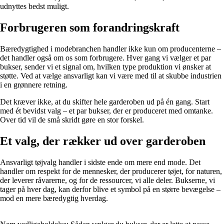
udnyttes bedst muligt.
Forbrugeren som forandringskraft
Bæredygtighed i modebranchen handler ikke kun om producenterne –
det handler også om os som forbrugere. Hver gang vi vælger et par
bukser, sender vi et signal om, hvilken type produktion vi ønsker at
støtte. Ved at vælge ansvarligt kan vi være med til at skubbe industrien
i en grønnere retning.
Det kræver ikke, at du skifter hele garderoben ud på én gang. Start
med ét bevidst valg – et par bukser, der er produceret med omtanke.
Over tid vil de små skridt gøre en stor forskel.
Et valg, der rækker ud over garderoben
Ansvarligt tøjvalg handler i sidste ende om mere end mode. Det
handler om respekt for de mennesker, der producerer tøjet, for naturen,
der leverer råvarerne, og for de ressourcer, vi alle deler. Bukserne, vi
tager på hver dag, kan derfor blive et symbol på en større bevægelse –
mod en mere bæredygtig hverdag.