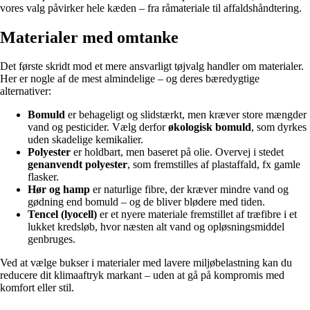
vores valg påvirker hele kæden – fra råmateriale til affaldshåndtering.
Materialer med omtanke
Det første skridt mod et mere ansvarligt tøjvalg handler om materialer.
Her er nogle af de mest almindelige – og deres bæredygtige
alternativer:
Bomuld
er behageligt og slidstærkt, men kræver store mængder
vand og pesticider. Vælg derfor
økologisk bomuld
, som dyrkes
uden skadelige kemikalier.
Polyester
er holdbart, men baseret på olie. Overvej i stedet
genanvendt polyester
, som fremstilles af plastaffald, fx gamle
flasker.
Hør og hamp
er naturlige fibre, der kræver mindre vand og
gødning end bomuld – og de bliver blødere med tiden.
Tencel (lyocell)
er et nyere materiale fremstillet af træfibre i et
lukket kredsløb, hvor næsten alt vand og opløsningsmiddel
genbruges.
Ved at vælge bukser i materialer med lavere miljøbelastning kan du
reducere dit klimaaftryk markant – uden at gå på kompromis med
komfort eller stil.