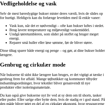
Vedligeholdelse og vask
Selv de mest bæredygtige bukser mister deres værdi, hvis de slides op
for hurtigt. Heldigvis kan du forlænge levetiden med få enkle vaner:
Vask kun, når det er nødvendigt – ofte kan bukser luftes i stedet.
Brug lavere temperaturer og miljøvenligt vaskemiddel.
Undgå tørretumbleren, som slider på stoffet og bruger meget
energi.
Reparer små huller eller løse sømme, før de bliver større.
Disse tiltag sparer både energi og penge – og gør, at dine bukser holder
længere.
Genbrug og cirkulær mode
Når bukserne til sidst ikke længere kan bruges, er det vigtigt at tænke i
genbrug frem for affald. Mange tøjbutikker og kommuner tilbyder
indsamlingsordninger, hvor tekstiler bliver genanvendt til nye
produkter eller isoleringsmateriale.
Du kan også give bukserne nyt liv ved at sy dem om til shorts, tasker
eller puder. Eller sælge eller bytte dem, hvis de stadig er i god stand. På
den måde bliver tøjet en del af en cirkulær økonomi, hvor ressourcerne