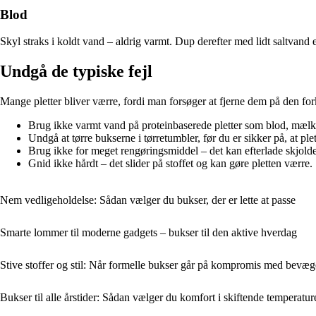
Blod
Skyl straks i koldt vand – aldrig varmt. Dup derefter med lidt saltvand el
Undgå de typiske fejl
Mange pletter bliver værre, fordi man forsøger at fjerne dem på den for
Brug ikke varmt vand på proteinbaserede pletter som blod, mælk 
Undgå at tørre bukserne i tørretumbler, før du er sikker på, at p
Brug ikke for meget rengøringsmiddel – det kan efterlade skjolde
Gnid ikke hårdt – det slider på stoffet og kan gøre pletten værre.
Nem vedligeholdelse: Sådan vælger du bukser, der er lette at passe
Smarte lommer til moderne gadgets – bukser til den aktive hverdag
Stive stoffer og stil: Når formelle bukser går på kompromis med bevæg
Bukser til alle årstider: Sådan vælger du komfort i skiftende temperatur