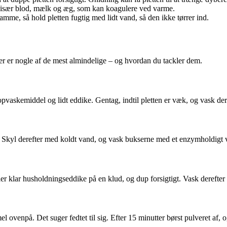
– især blod, mælk og æg, som kan koagulere ved varme.
me, så hold pletten fugtig med lidt vand, så den ikke tørrer ind.
 Her er nogle af de mest almindelige – og hvordan du tackler dem.
vaskemiddel og lidt eddike. Gentag, indtil pletten er væk, og vask der
op. Skyl derefter med koldt vand, og vask bukserne med et enzymholdigt
ler klar husholdningseddike på en klud, og dup forsigtigt. Vask derefter 
l ovenpå. Det suger fedtet til sig. Efter 15 minutter børst pulveret af