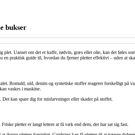
ne bukser
g plet. Uanset om det er kaffe, rødvin, græs eller olie, kan det føles s
 en praktisk guide til, hvordan du fjerner pletter effektivt – uden at ska
ialet. Bomuld, uld, denim og syntetiske stoffer reagerer forskelligt på 
 kan vaskes i maskine.
st. Det kan spare dig for misfarvninger eller skader på stoffet.
 Friske pletter er langt lettere at få væk end dem, der har sat sig fast.
at duppe pletten forsigtigt. Gnidning kan få pletten til at trænge dybere 