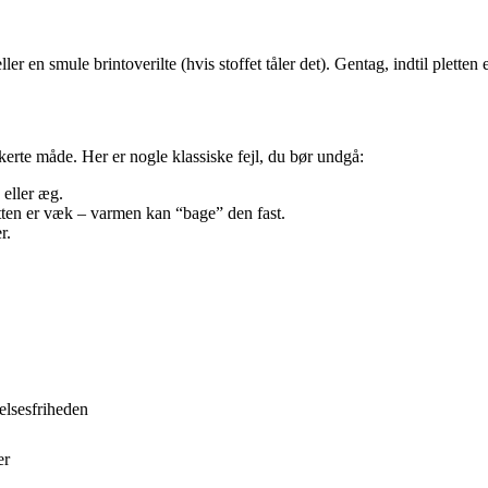
ler en smule brintoverilte (hvis stoffet tåler det). Gentag, indtil pletten
kerte måde. Her er nogle klassiske fejl, du bør undgå:
eller æg.
letten er væk – varmen kan “bage” den fast.
r.
elsesfriheden
er