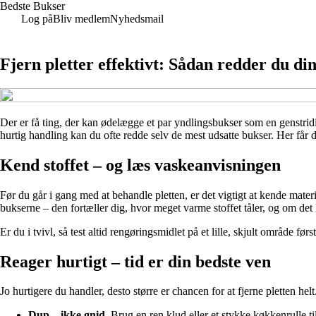
Bedste Bukser
Log på
Bliv medlem
Nyhedsmail
Fjern pletter effektivt: Sådan redder du di
Der er få ting, der kan ødelægge et par yndlingsbukser som en genstridi
hurtig handling kan du ofte redde selv de mest udsatte bukser. Her får du
Kend stoffet – og læs vaskeanvisningen
Før du går i gang med at behandle pletten, er det vigtigt at kende mater
bukserne – den fortæller dig, hvor meget varme stoffet tåler, og om det
Er du i tvivl, så test altid rengøringsmidlet på et lille, skjult område før
Reager hurtigt – tid er din bedste ven
Jo hurtigere du handler, desto større er chancen for at fjerne pletten helt.
Dup – ikke gnid.
Brug en ren klud eller et stykke køkkenrulle til 