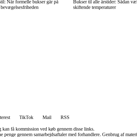
stil: Når formelle bukser går på
Bukser til alle årstider: Sådan væ
bevægelsesfriheden
skiftende temperaturer
terest
TikTok
Mail
RSS
, og kan få kommission ved køb gennem disse links.
jene penge gennem samarbejdsaftaler med forhandlere. Genbrug af materi