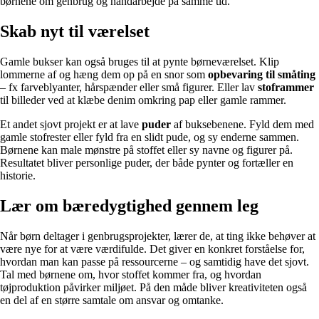
børnene om genbrug og håndarbejde på samme tid.
Skab nyt til værelset
Gamle bukser kan også bruges til at pynte børneværelset. Klip
lommerne af og hæng dem op på en snor som
opbevaring til småting
– fx farveblyanter, hårspænder eller små figurer. Eller lav
stoframmer
til billeder ved at klæbe denim omkring pap eller gamle rammer.
Et andet sjovt projekt er at lave
puder
af buksebenene. Fyld dem med
gamle stofrester eller fyld fra en slidt pude, og sy enderne sammen.
Børnene kan male mønstre på stoffet eller sy navne og figurer på.
Resultatet bliver personlige puder, der både pynter og fortæller en
historie.
Lær om bæredygtighed gennem leg
Når børn deltager i genbrugsprojekter, lærer de, at ting ikke behøver at
være nye for at være værdifulde. Det giver en konkret forståelse for,
hvordan man kan passe på ressourcerne – og samtidig have det sjovt.
Tal med børnene om, hvor stoffet kommer fra, og hvordan
tøjproduktion påvirker miljøet. På den måde bliver kreativiteten også
en del af en større samtale om ansvar og omtanke.