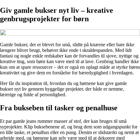
Giv gamle bukser nyt liv – kreative
genbrugsprojekter for børn
Gamle bukser, der er blevet for små, slidte på knæene eller bare ikke
længere bliver brugt, behøver ikke ende i skraldespanden. Med lidt
fantasi og nogle enkle redskaber kan de forvandles til sjove, nyttige og
kreative ting, som børn kan være med til at lave. Genbrug handler ikke
kun om at spare ressourcer – det er også en oplagt måde at styrke børns
kreativitet og give dem en forståelse for bæredygtighed i hverdagen.
Her får du inspiration til, hvordan du og børnene kan give gamle
bukser nyt liv gennem hyggelige projekter, der både er nemme,
lærerige og fulde af personlighed.
Fra bukseben til tasker og penalhuse
Et par gamle jeans rummer masser af stof, der kan bruges til små
syprojekter. Klip buksebenene af, og brug dem som udgangspunkt for
en lille taske, et penalhus eller en pung. Denim er slidstærkt og nemt at
arbejde med, og børnene kan selv være med til at dekorere med