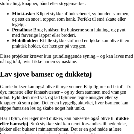
stofmaling, knapper, bånd eller strygemærker.
Mini-taske:
Klip et stykke af buksebenet, sy bunden sammen,
og sæt en snor i toppen som hank. Perfekt til små skatte eller
legetøj.
Penalhus:
Brug lynlåsen fra bukserne som lukning, og pynt
med farverige lapper eller broderi.
Mobilholder:
Et lille stykke stof med en løkke kan blive til en
praktisk holder, der hænger på væggen.
Disse projekter kræver kun grundlæggende syning – og kan laves med
nål og tråd, hvis I ikke har en symaskine.
Lav sjove bamser og dukketøj
Gamle bukser kan også blive til nye venner. Klip figurer ud i stof – fx
dyr, monstre eller fantasivæsner – og sy dem sammen med vrangen
udad. Fyld dem med vat, og lad børnene tegne ansigter eller sy
knapper på som øjne. Det er en hyggelig aktivitet, hvor børnene kan
slippe fantasien løs og skabe noget helt unikt.
Har I børn, der leger med dukker, kan bukserne også blive til
dukke-
eller bamsetøj
. Små stykker stof kan nemt forvandles til nederdele,
jakker eller bukser i miniatureformat. Det er en god måde at lære