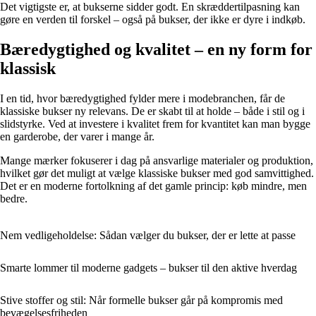
Det vigtigste er, at bukserne sidder godt. En skræddertilpasning kan
gøre en verden til forskel – også på bukser, der ikke er dyre i indkøb.
Bæredygtighed og kvalitet – en ny form for
klassisk
I en tid, hvor bæredygtighed fylder mere i modebranchen, får de
klassiske bukser ny relevans. De er skabt til at holde – både i stil og i
slidstyrke. Ved at investere i kvalitet frem for kvantitet kan man bygge
en garderobe, der varer i mange år.
Mange mærker fokuserer i dag på ansvarlige materialer og produktion,
hvilket gør det muligt at vælge klassiske bukser med god samvittighed.
Det er en moderne fortolkning af det gamle princip: køb mindre, men
bedre.
Nem vedligeholdelse: Sådan vælger du bukser, der er lette at passe
Smarte lommer til moderne gadgets – bukser til den aktive hverdag
Stive stoffer og stil: Når formelle bukser går på kompromis med
bevægelsesfriheden