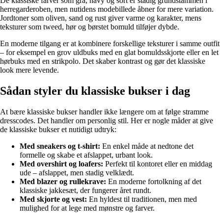
De klassiske farver som grå, navy og sort er stadig grundstammen i
herregarderoben, men nutidens modebillede åbner for mere variation.
Jordtoner som oliven, sand og rust giver varme og karakter, mens
teksturer som tweed, hør og børstet bomuld tilføjer dybde.
En moderne tilgang er at kombinere forskellige teksturer i samme outfit
– for eksempel en grov uldbuks med en glat bomuldsskjorte eller en let
hørbuks med en strikpolo. Det skaber kontrast og gør det klassiske
look mere levende.
Sådan styler du klassiske bukser i dag
At bære klassiske bukser handler ikke længere om at følge stramme
dresscodes. Det handler om personlig stil. Her er nogle måder at give
de klassiske bukser et nutidigt udtryk:
Med sneakers og t-shirt:
En enkel måde at nedtone det
formelle og skabe et afslappet, urbant look.
Med overshirt og loafers:
Perfekt til kontoret eller en middag
ude – afslappet, men stadig velklædt.
Med blazer og rullekrave:
En moderne fortolkning af det
klassiske jakkesæt, der fungerer året rundt.
Med skjorte og vest:
En hyldest til traditionen, men med
mulighed for at lege med mønstre og farver.