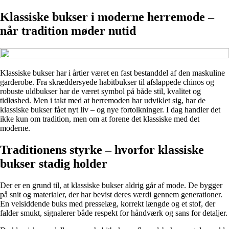
Klassiske bukser i moderne herremode –
når tradition møder nutid
Klassiske bukser har i årtier været en fast bestanddel af den maskuline
garderobe. Fra skræddersyede habitbukser til afslappede chinos og
robuste uldbukser har de været symbol på både stil, kvalitet og
tidløshed. Men i takt med at herremoden har udviklet sig, har de
klassiske bukser fået nyt liv – og nye fortolkninger. I dag handler det
ikke kun om tradition, men om at forene det klassiske med det
moderne.
Traditionens styrke – hvorfor klassiske
bukser stadig holder
Der er en grund til, at klassiske bukser aldrig går af mode. De bygger
på snit og materialer, der har bevist deres værdi gennem generationer.
En velsiddende buks med presselæg, korrekt længde og et stof, der
falder smukt, signalerer både respekt for håndværk og sans for detaljer.