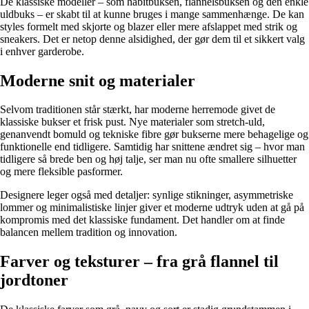
De klassiske modeller – som habitbuksen, flannelsbuksen og den enkle
uldbuks – er skabt til at kunne bruges i mange sammenhænge. De kan
styles formelt med skjorte og blazer eller mere afslappet med strik og
sneakers. Det er netop denne alsidighed, der gør dem til et sikkert valg
i enhver garderobe.
Moderne snit og materialer
Selvom traditionen står stærkt, har moderne herremode givet de
klassiske bukser et frisk pust. Nye materialer som stretch-uld,
genanvendt bomuld og tekniske fibre gør bukserne mere behagelige og
funktionelle end tidligere. Samtidig har snittene ændret sig – hvor man
tidligere så brede ben og høj talje, ser man nu ofte smallere silhuetter
og mere fleksible pasformer.
Designere leger også med detaljer: synlige stikninger, asymmetriske
lommer og minimalistiske linjer giver et moderne udtryk uden at gå på
kompromis med det klassiske fundament. Det handler om at finde
balancen mellem tradition og innovation.
Farver og teksturer – fra grå flannel til
jordtoner