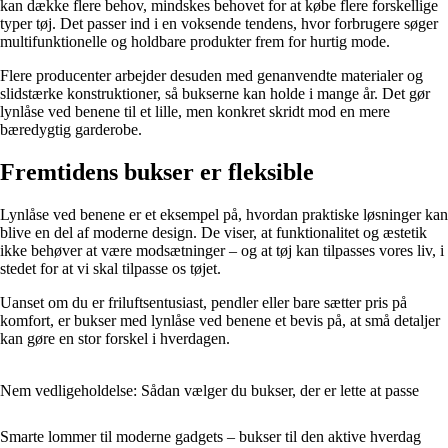
kan dække flere behov, mindskes behovet for at købe flere forskellige
typer tøj. Det passer ind i en voksende tendens, hvor forbrugere søger
multifunktionelle og holdbare produkter frem for hurtig mode.
Flere producenter arbejder desuden med genanvendte materialer og
slidstærke konstruktioner, så bukserne kan holde i mange år. Det gør
lynlåse ved benene til et lille, men konkret skridt mod en mere
bæredygtig garderobe.
Fremtidens bukser er fleksible
Lynlåse ved benene er et eksempel på, hvordan praktiske løsninger kan
blive en del af moderne design. De viser, at funktionalitet og æstetik
ikke behøver at være modsætninger – og at tøj kan tilpasses vores liv, i
stedet for at vi skal tilpasse os tøjet.
Uanset om du er friluftsentusiast, pendler eller bare sætter pris på
komfort, er bukser med lynlåse ved benene et bevis på, at små detaljer
kan gøre en stor forskel i hverdagen.
Nem vedligeholdelse: Sådan vælger du bukser, der er lette at passe
Smarte lommer til moderne gadgets – bukser til den aktive hverdag