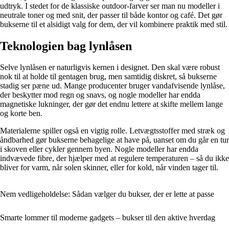
udtryk. I stedet for de klassiske outdoor-farver ser man nu modeller i
neutrale toner og med snit, der passer til både kontor og café. Det gør
bukserne til et alsidigt valg for dem, der vil kombinere praktik med stil.
Teknologien bag lynlåsen
Selve lynlåsen er naturligvis kernen i designet. Den skal være robust
nok til at holde til gentagen brug, men samtidig diskret, så bukserne
stadig ser pæne ud. Mange producenter bruger vandafvisende lynlåse,
der beskytter mod regn og snavs, og nogle modeller har endda
magnetiske lukninger, der gør det endnu lettere at skifte mellem lange
og korte ben.
Materialerne spiller også en vigtig rolle. Letvægtsstoffer med stræk og
åndbarhed gør bukserne behagelige at have på, uanset om du går en tur
i skoven eller cykler gennem byen. Nogle modeller har endda
indvævede fibre, der hjælper med at regulere temperaturen – så du ikke
bliver for varm, når solen skinner, eller for kold, når vinden tager til.
Nem vedligeholdelse: Sådan vælger du bukser, der er lette at passe
Smarte lommer til moderne gadgets – bukser til den aktive hverdag