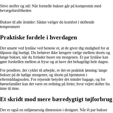
Stive stoffer og stil: Når formelle bukser går på kompromis med
bevægelsesfriheden
Bukser til alle årstider: Sådan vælger du komfort i skiftende
temperaturer
Praktiske fordele i hverdagen
Det smarte ved lynlåse ved benene er, at de giver dig mulighed for at
tilpasse dig hurtigt. Du behøver ikke længere vælge mellem shorts og
lange bukser, når du forlader huset om morgenen. Et par lynlåse kan
gøre forskellen mellem at fryse og at have det behageligt hele dagen.
For pendlere, der cykler til arbejde, er det en praktisk løsning: lange
bukser på de kølige morgener, og shorts på hjemturen i
eftermiddagssolen. For rejsende betyder det mindre bagage, og for
børnefamilier kan det være en redning på ferier, hvor vejret skifter fra
time til time.
Et skridt mod mere bæredygtigt tøjforbrug
Der er også en miljømæssig dimension i designet. Når ét par bukser