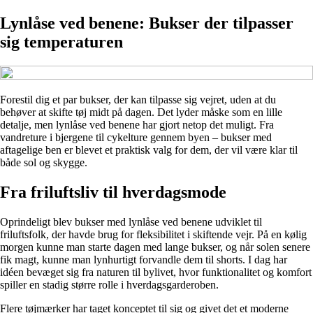
Lynlåse ved benene: Bukser der tilpasser
sig temperaturen
Forestil dig et par bukser, der kan tilpasse sig vejret, uden at du
behøver at skifte tøj midt på dagen. Det lyder måske som en lille
detalje, men lynlåse ved benene har gjort netop det muligt. Fra
vandreture i bjergene til cykelture gennem byen – bukser med
aftagelige ben er blevet et praktisk valg for dem, der vil være klar til
både sol og skygge.
Fra friluftsliv til hverdagsmode
Oprindeligt blev bukser med lynlåse ved benene udviklet til
friluftsfolk, der havde brug for fleksibilitet i skiftende vejr. På en kølig
morgen kunne man starte dagen med lange bukser, og når solen senere
fik magt, kunne man lynhurtigt forvandle dem til shorts. I dag har
idéen bevæget sig fra naturen til bylivet, hvor funktionalitet og komfort
spiller en stadig større rolle i hverdagsgarderoben.
Flere tøjmærker har taget konceptet til sig og givet det et moderne